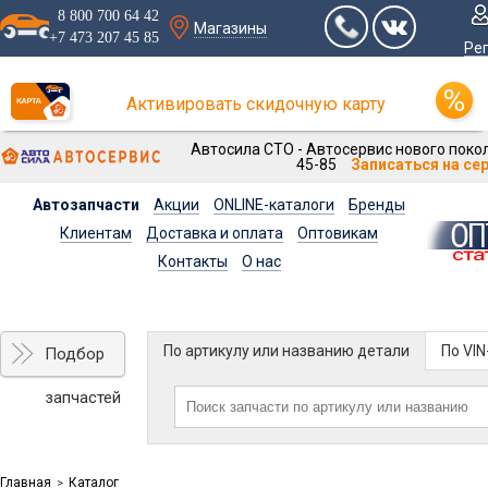
8 800 700 64 42
Магазины
+7 473 207 45 85
Ре
Активировать скидочную карту
Автосила СТО - Автосервис нового покол
45-85
Записаться на се
Автозапчасти
Акции
ONLINE-каталоги
Бренды
Клиентам
Доставка и оплата
Оптовикам
Контакты
О нас
По артикулу или названию детали
По VI
Подбор
запчастей
Главная
Каталог
>