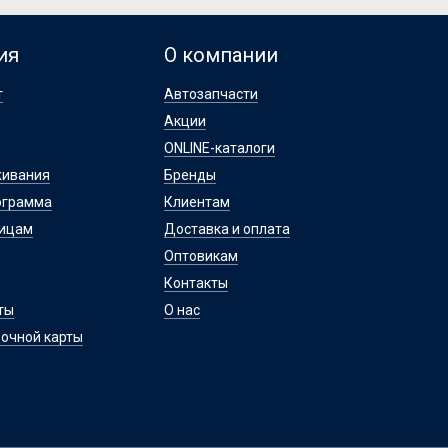
ия
О компании
т
Автозапчасти
Акции
ONLINE-каталоги
живания
Бренды
ограмма
Клиентам
лицам
Доставка и оплата
Оптовикам
Контакты
ты
О нас
очной карты