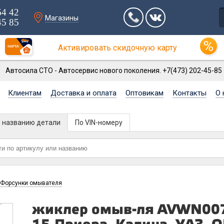
64 42
Магазины
45 85
Активировать скидочную карту
Автосила СТО - Автосервис нового поколения. +7(473) 202-45-85
Клиентам
Доставка и оплата
Оптовикам
Контакты
О 
и названию детали
По VIN-номеру
Форсунки омывателя
жиклер омыв-ля AVWN007 