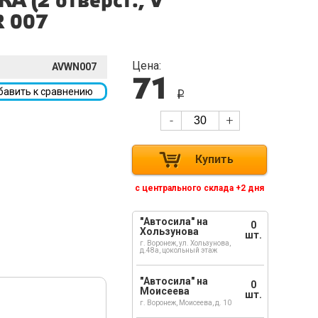
А (2 отверст., V
R 007
Цена:
AVWN007
71
бавить к сравнению
i
-
+
Купить
с центрального склада +2 дня
"Автосила" на
0
Хользунова
шт.
г. Воронеж, ул. Хользунова,
д.48а, цокольный этаж
"Автосила" на
0
Моисеева
шт.
г. Воронеж, Моисеева, д. 10