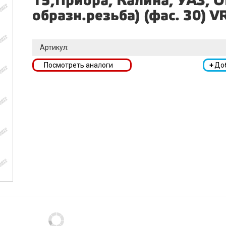
15,Приора, Калина, УАЗ, ОК
образн.резьба) (фас. 30) V
Артикул:
Посмотреть аналоги
+
До