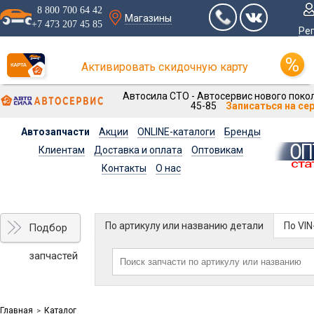
8 800 700 64 42
Магазины
+7 473 207 45 85
Ре
Активировать скидочную карту
Автосила СТО - Автосервис нового покол
45-85
Записаться на се
Автозапчасти
Акции
ONLINE-каталоги
Бренды
Клиентам
Доставка и оплата
Оптовикам
Контакты
О нас
По артикулу или названию детали
По VI
Подбор
запчастей
Главная
Каталог
>