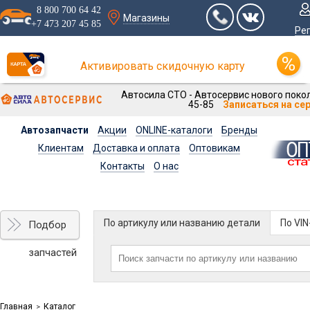
8 800 700 64 42
Магазины
+7 473 207 45 85
Ре
Активировать скидочную карту
Автосила СТО - Автосервис нового покол
45-85
Записаться на се
Автозапчасти
Акции
ONLINE-каталоги
Бренды
Клиентам
Доставка и оплата
Оптовикам
Контакты
О нас
По артикулу или названию детали
По VI
Подбор
запчастей
Главная
Каталог
>