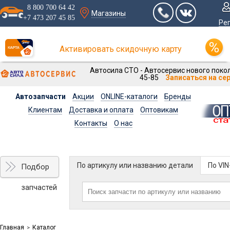
8 800 700 64 42
Магазины
+7 473 207 45 85
Ре
Активировать скидочную карту
Автосила СТО - Автосервис нового покол
45-85
Записаться на се
Автозапчасти
Акции
ONLINE-каталоги
Бренды
Клиентам
Доставка и оплата
Оптовикам
Контакты
О нас
По артикулу или названию детали
По VI
Подбор
запчастей
Главная
Каталог
>