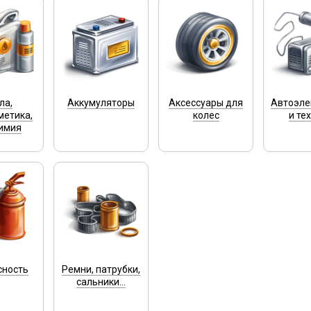
ла,
Аккумуляторы
Аксессуары для
Автоэле
метика,
колес
и те
имия
сность
Ремни, патрубки,
сальники...