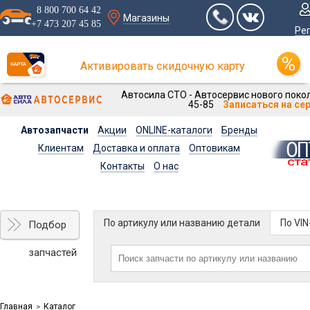
8 800 700 64 42
Магазины
+7 473 207 45 85
Ре
Активировать скидочную карту
Автосила СТО - Автосервис нового покол
45-85
Записаться на се
Автозапчасти
Акции
ONLINE-каталоги
Бренды
Клиентам
Доставка и оплата
Оптовикам
Контакты
О нас
По артикулу или названию детали
По VI
Подбор
запчастей
Главная
Каталог
>