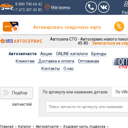
8 800 700 64 42
Магазины
+7 473 207 45 85
Ре
Активировать скидочную карту
Автосила СТО - Автосервис нового покол
45-85
Записаться на се
Автозапчасти
Акции
ONLINE-каталоги
Бренды
Клиентам
Доставка и оплата
Оптовикам
Контакты
О нас
По артикулу или названию детали
По VI
Подбор
запчастей
Главная
Каталог
Автозапчасти
Ходовая часть, подвеска
>
>
>
>