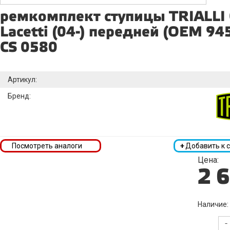
ремкомплект ступицы TRIALLI 
Lacetti (04-) передней (OEM 9
CS 0580
Артикул:
Бренд:
Посмотреть аналоги
+
Добавить к 
Цена:
2 
Наличие:
-