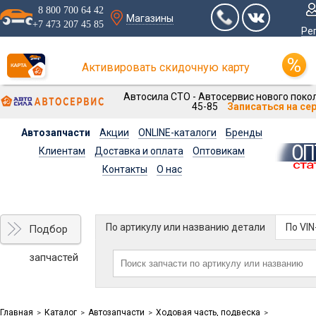
8 800 700 64 42
Магазины
+7 473 207 45 85
Ре
Активировать скидочную карту
Автосила СТО - Автосервис нового покол
45-85
Записаться на се
Автозапчасти
Акции
ONLINE-каталоги
Бренды
Клиентам
Доставка и оплата
Оптовикам
Контакты
О нас
По артикулу или названию детали
По VI
Подбор
запчастей
Главная
Каталог
Автозапчасти
Ходовая часть, подвеска
>
>
>
>