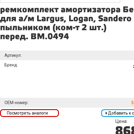
ремкомплект амортизатора Б
для а/м Largus, Logan, Sandero 
пыльником (ком-т 2 шт.)
перед. BM.0494
Артикул:
Бренд:
OEM-номер:
5
Посмотреть аналоги
+
Добавить к 
Цена:
86