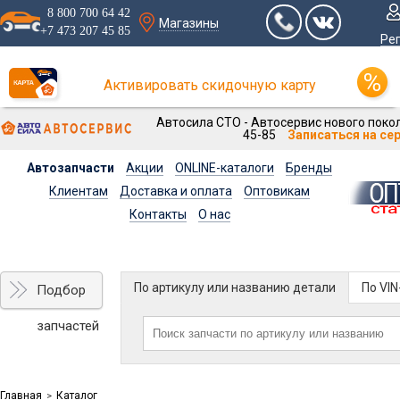
8 800 700 64 42
Магазины
+7 473 207 45 85
Ре
Активировать скидочную карту
Автосила СТО - Автосервис нового покол
45-85
Записаться на се
Автозапчасти
Акции
ONLINE-каталоги
Бренды
Клиентам
Доставка и оплата
Оптовикам
Контакты
О нас
По артикулу или названию детали
По VI
Подбор
запчастей
Главная
Каталог
>