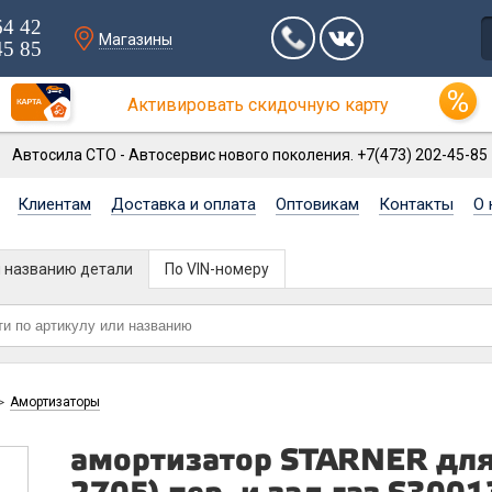
64 42
Магазины
45 85
Активировать скидочную карту
Автосила СТО - Автосервис нового поколения. +7(473) 202-45-85
Клиентам
Доставка и оплата
Оптовикам
Контакты
О 
и названию детали
По VIN-номеру
Амортизаторы
>
амортизатор STARNER для 