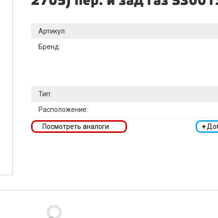
2705) пер. и зад газ S300
Артикул:
Бренд:
Тип:
Расположение:
Посмотреть аналоги
+
До