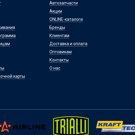
т
Автозапчасти
Акции
ONLINE-каталоги
живания
Бренды
ограмма
Клиентам
лицам
Доставка и оплата
Оптовикам
Контакты
ты
О нас
очной карты