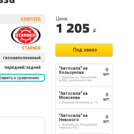
133G
Цена:
S300133G
1 205
i
STARNER
Под заказ
газонаполненный
передний/задний
"Автосила" на
0
Хользунова
шт.
бавить к сравнению
г. Воронеж, ул. Хользунова,
д.48а, цокольный этаж
"Автосила" на
0
Моисеева
шт.
г. Воронеж, Моисеева, д. 10
"Автосила" на
0
Невского
шт.
г. Воронеж, ул. Владимира
Невского 46/1