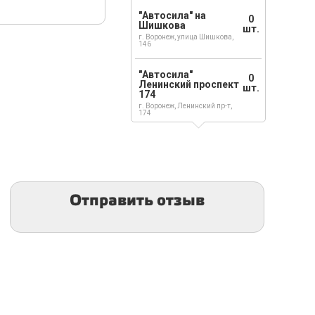
"Автосила" на
0
Шишкова
шт.
г. Воронеж, улица Шишкова,
146
"Автосила"
0
Ленинский проспект
шт.
174
г. Воронеж, Ленинский пр-т,
174
Отправить отзыв