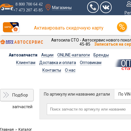
8 800 700 64 42
Магазины
+7 473 207 45 85
Ре
Активировать скидочную карту
Автосила СТО - Автосервис нового покол
45-85
Записаться на се
Автозапчасти
Акции
ONLINE-каталоги
Бренды
Клиентам
Доставка и оплата
Оптовикам
Контакты
О нас
По артикулу или названию детали
По VI
Подбор
запчастей
Главная
Каталог
>