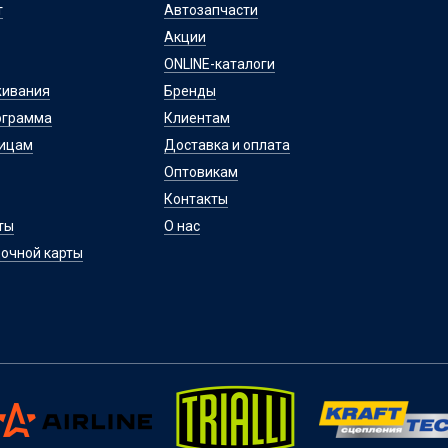
т
Автозапчасти
Акции
ONLINE-каталоги
живания
Бренды
ограмма
Клиентам
лицам
Доставка и оплата
Оптовикам
Контакты
ты
О нас
очной карты