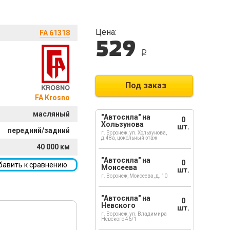
Цена:
FA 61318
529
i
Под заказ
FA Krosno
масляный
"Автосила" на
0
Хользунова
шт.
передний/задний
г. Воронеж, ул. Хользунова,
д.48а, цокольный этаж
40 000 км
"Автосила" на
0
бавить к сравнению
Моисеева
шт.
г. Воронеж, Моисеева, д. 10
"Автосила" на
0
Невского
шт.
г. Воронеж, ул. Владимира
Невского 46/1