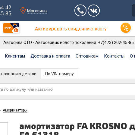
64 42
Магазины
45 85
Активировать скидочную карту
Автосила СТО - Автосервис нового поколения. +7(473) 202-45-85
Клиентам
Доставка и оплата
Оптовикам
Контакты
О 
и названию детали
По VIN-номеру
Амортизаторы
>
амортизатор FA KROSNO д