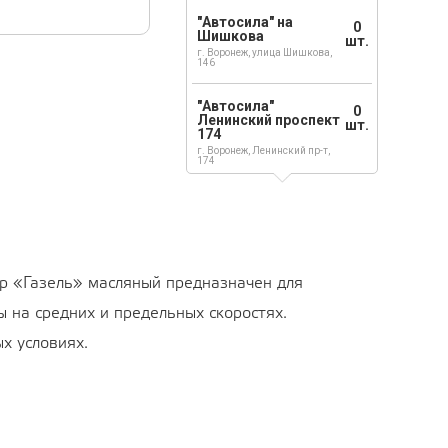
"Автосила" на
0
Шишкова
шт.
г. Воронеж, улица Шишкова,
146
"Автосила"
0
Ленинский проспект
шт.
174
г. Воронеж, Ленинский пр-т,
174
р «Газель» масляный предназначен для
 на средних и предельных скоростях.
х условиях.