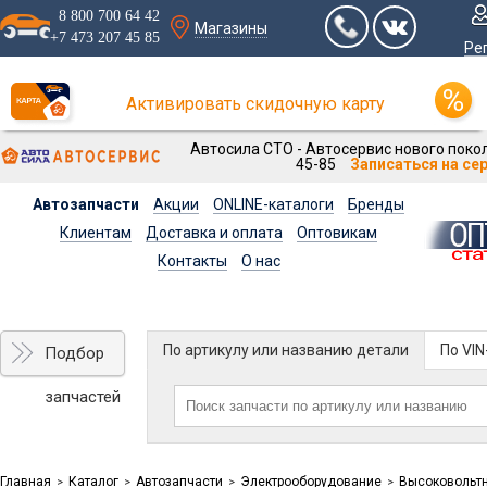
8 800 700 64 42
Магазины
+7 473 207 45 85
Ре
Активировать скидочную карту
Автосила СТО - Автосервис нового покол
45-85
Записаться на се
Автозапчасти
Акции
ONLINE-каталоги
Бренды
Клиентам
Доставка и оплата
Оптовикам
Контакты
О нас
По артикулу или названию детали
По VI
Подбор
запчастей
Главная
Каталог
Автозапчасти
Электрооборудование
Высоковольт
>
>
>
>