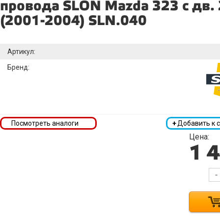
провода SLON Mazda 323 c дв. 
(2001-2004) SLN.040
Артикул:
Бренд:
Посмотреть аналоги
+
Добавить к 
Цена:
1 
-