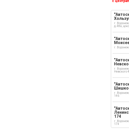
с централ
"Автоси
Хользу
г. Воронеж
д.48а, цок
"Автоси
Моисе
г. Воронеж
"Автоси
Невско
г. Воронеж
Невского 
"Автоси
Шишко
г. Воронеж
146
"Автос
Ленинс
174
г. Воронеж
174