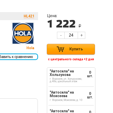
Цена:
HL421
1 222
i
-
+
Hola
Купить
бавить к сравнению
с центрального склада +2 дня
"Автосила" на
0
Хользунова
шт.
г. Воронеж, ул. Хользунова,
д.48а, цокольный этаж
"Автосила" на
0
Моисеева
шт.
г. Воронеж, Моисеева, д. 10
"Автосила" на
0