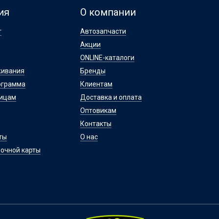
ия
О компании
т
Автозапчасти
Акции
ONLINE-каталоги
живания
Бренды
ограмма
Клиентам
лицам
Доставка и оплата
Оптовикам
Контакты
ты
О нас
очной карты