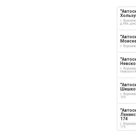
"Автоси
Хользу
г. Воронеж
д.48а, цок
"Автоси
Моисе
г. Воронеж
"Автоси
Невско
г. Воронеж
Невского 
"Автоси
Шишко
г. Воронеж
146
"Автос
Ленинс
174
г. Воронеж
174