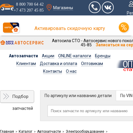
8 800 700 64 42
Магазины
+7 473 207 45 85
Ре
Активировать скидочную карту
Автосила СТО - Автосервис нового покол
45-85
Записаться на се
Автозапчасти
Акции
ONLINE-каталоги
Бренды
Клиентам
Доставка и оплата
Оптовикам
Контакты
О нас
По артикулу или названию детали
По VI
Подбор
запчастей
Главная
Каталог
Автозапчасти
Электрооборудование
>
>
>
>