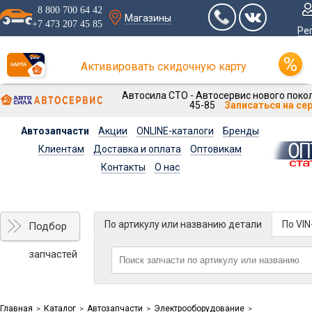
8 800 700 64 42
Магазины
+7 473 207 45 85
Ре
Активировать скидочную карту
Автосила СТО - Автосервис нового покол
45-85
Записаться на се
Автозапчасти
Акции
ONLINE-каталоги
Бренды
Клиентам
Доставка и оплата
Оптовикам
Контакты
О нас
По артикулу или названию детали
По VI
Подбор
запчастей
Главная
Каталог
Автозапчасти
Электрооборудование
>
>
>
>