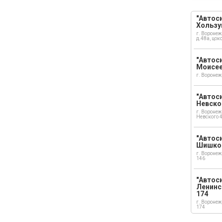
"Автоси
Хользу
г. Воронеж
д.48а, цок
"Автоси
Моисе
г. Воронеж
"Автоси
Невско
г. Воронеж
Невского 
"Автоси
Шишко
г. Воронеж
146
"Автос
Ленинс
174
г. Воронеж
174