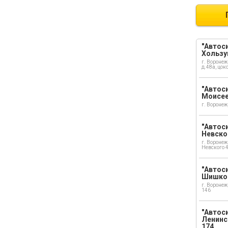
"Автоси
Хользу
г. Воронеж
д.48а, цок
"Автоси
Моисе
г. Воронеж
"Автоси
Невско
г. Воронеж
Невского 
"Автоси
Шишко
г. Воронеж
146
"Автос
Ленинс
174