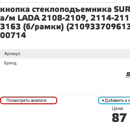
кнопка стеклоподъемника SUR
а/м LADA 2108-2109, 2114-21
3163 (б/рамки) (210933709613
00714
Артикул:
Бренд:
Посмотреть аналоги
+
Добавить к 
Цена:
87