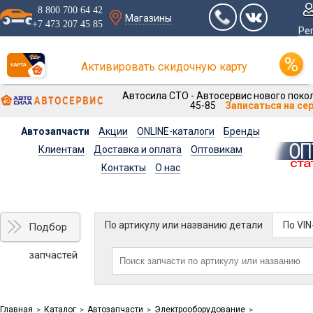
8 800 700 64 42
Магазины
+7 473 207 45 85
Ре
Активировать скидочную карту
Автосила СТО - Автосервис нового покол
45-85
Записаться на се
Автозапчасти
Акции
ONLINE-каталоги
Бренды
Клиентам
Доставка и оплата
Оптовикам
Контакты
О нас
По артикулу или названию детали
По VI
Подбор
запчастей
Главная
Каталог
Автозапчасти
Электрооборудование
>
>
>
>