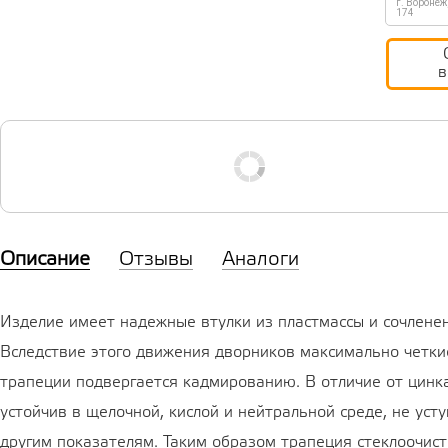
г. Воронеж
174
в
Описание
Отзывы
Аналоги
Изделие имеет надежные втулки из пластмассы и сочленен
Вследствие этого движения дворников максимально четки
трапеции подвергается кадмированию. В отличие от цинк
устойчив в щелочной, кислой и нейтральной среде, не уст
другим показателям. Таким образом трапеция стеклоочи