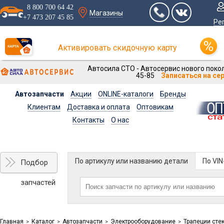
8 800 700 64 42
Магазины
+7 473 207 45 85
Ре
Активировать скидочную карту
Автосила СТО - Автосервис нового покол
45-85
Записаться на се
Автозапчасти
Акции
ONLINE-каталоги
Бренды
Клиентам
Доставка и оплата
Оптовикам
Контакты
О нас
По артикулу или названию детали
По VI
Подбор
запчастей
Главная
Каталог
Автозапчасти
Электрооборудование
Трапеции сте
>
>
>
>