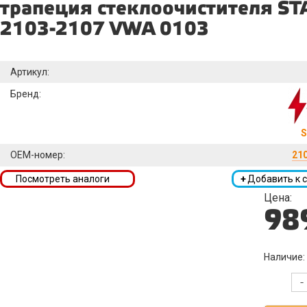
трапеция стеклоочистителя S
2103-2107 VWA 0103
Артикул:
Бренд:
S
OEM-номер:
21
Посмотреть аналоги
+
Добавить к 
Цена:
98
Наличие:
-