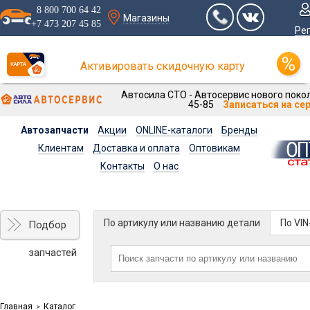
8 800 700 64 42
Магазины
+7 473 207 45 85
Ре
Активировать скидочную карту
Автосила СТО - Автосервис нового покол
45-85
Записаться на се
Автозапчасти
Акции
ONLINE-каталоги
Бренды
Клиентам
Доставка и оплата
Оптовикам
Контакты
О нас
По артикулу или названию детали
По VI
Подбор
запчастей
Главная
Каталог
>