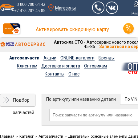
8 800 700 64 42
Магазины
+7 473 207 45 85
Ре
Активировать скидочную карту
Автосила СТО - Автосервис нового покол
45-85
Записаться на се
Автозапчасти
Акции
ONLINE-каталоги
Бренды
Клиентам
Доставка и оплата
Оптовикам
Контакты
О нас
По артикулу или названию детали
По VI
Подбор
запчастей
Главная
Каталог
Автозапчасти
Двигатель и основные элементы двиг
>
>
>