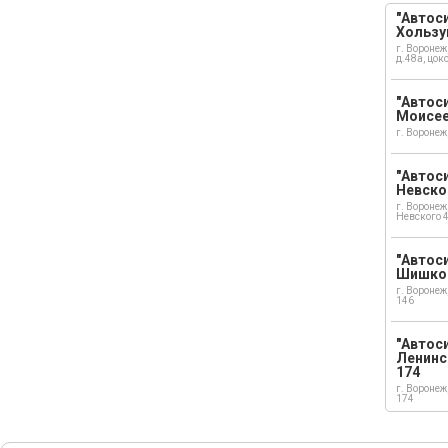
"Автоси
Хользу
г. Воронеж
д.48а, цок
"Автоси
Моисе
г. Воронеж
"Автоси
Невско
г. Воронеж
Невского 
"Автоси
Шишко
г. Воронеж
146
"Автос
Ленинс
174
г. Воронеж
174