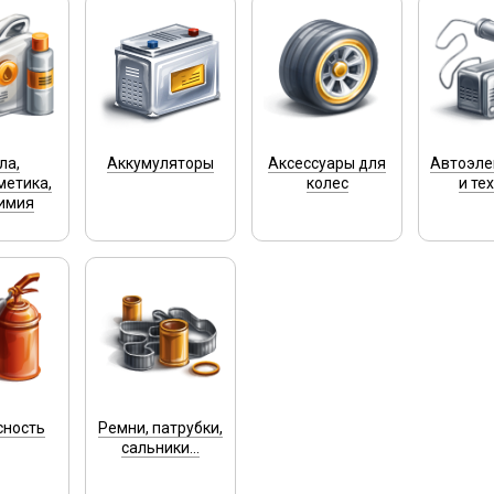
ла,
Аккумуляторы
Аксессуары для
Автоэле
метика,
колес
и те
имия
сность
Ремни, патрубки,
сальники...