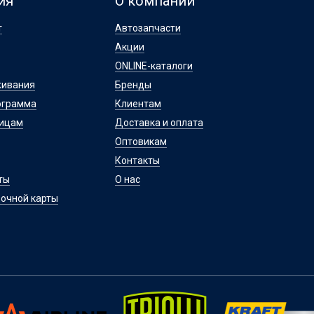
ия
О компании
т
Автозапчасти
Акции
ONLINE-каталоги
живания
Бренды
ограмма
Клиентам
лицам
Доставка и оплата
Оптовикам
Контакты
ты
О нас
очной карты