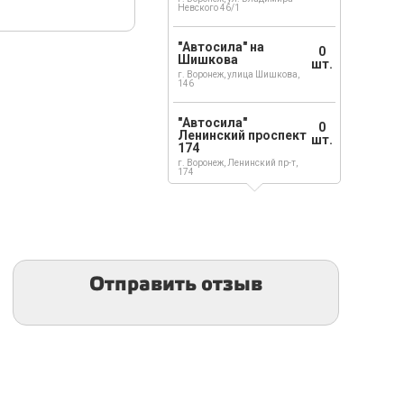
Невского 46/1
"Автосила" на
0
Шишкова
шт.
г. Воронеж, улица Шишкова,
146
"Автосила"
0
Ленинский проспект
шт.
174
г. Воронеж, Ленинский пр-т,
174
Отправить отзыв