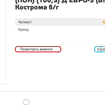
(ПОН) (100,5) Д ЕВРО-3 (B
Кострома б/г
Артикул:
4
Бренд:
Посмотреть аналоги
+
До