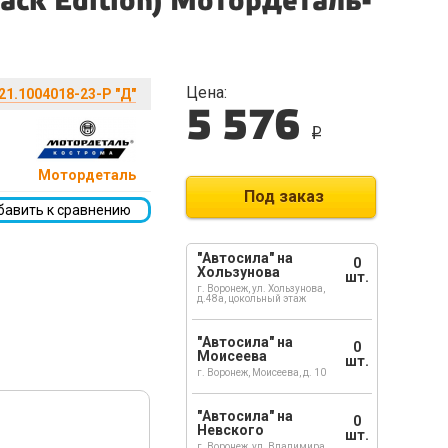
lack Edition) Мотордеталь-
Цена:
21.1004018-23-Р "Д"
5 576
i
Мотордеталь
Под заказ
бавить к сравнению
"Автосила" на
0
Хользунова
шт.
г. Воронеж, ул. Хользунова,
д.48а, цокольный этаж
"Автосила" на
0
Моисеева
шт.
г. Воронеж, Моисеева, д. 10
"Автосила" на
0
Невского
шт.
г. Воронеж, ул. Владимира