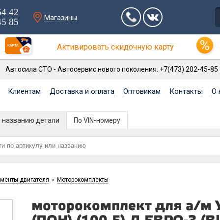
64 42
Магазины
45 85
Активировать скидочную карту
Автосила СТО - Автосервис нового поколения. +7(473) 202-45-85
Клиентам
Доставка и оплата
Оптовикам
Контакты
О 
и названию детали
По VIN-номеру
ементы двигателя
Моторокомплекты
>
моторокомплект для а/м 