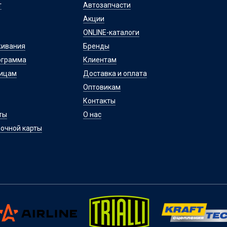
т
Автозапчасти
Акции
ONLINE-каталоги
живания
Бренды
ограмма
Клиентам
лицам
Доставка и оплата
Оптовикам
Контакты
ты
О нас
очной карты