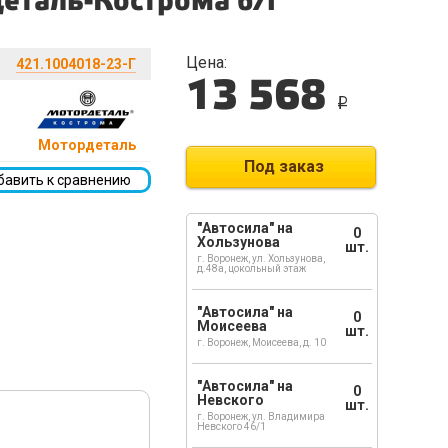
деталь-Кострома б/г
Цена:
421.1004018-23-Г
13 568
i
Мотордеталь
Под заказ
бавить к сравнению
"Автосила" на
0
Хользунова
шт.
г. Воронеж, ул. Хользунова,
д.48а, цокольный этаж
"Автосила" на
0
Моисеева
шт.
г. Воронеж, Моисеева, д. 10
"Автосила" на
0
Невского
шт.
г. Воронеж, ул. Владимира
Невского 46/1