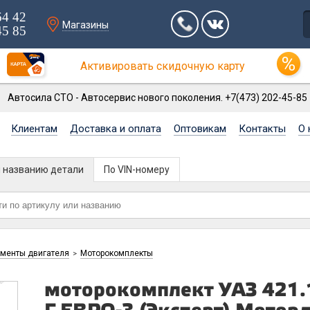
64 42
Магазины
45 85
Активировать скидочную карту
Автосила СТО - Автосервис нового поколения. +7(473) 202-45-85
Клиентам
Доставка и оплата
Оптовикам
Контакты
О 
и названию детали
По VIN-номеру
ементы двигателя
Моторокомплекты
>
моторокомплект УАЗ 421.1