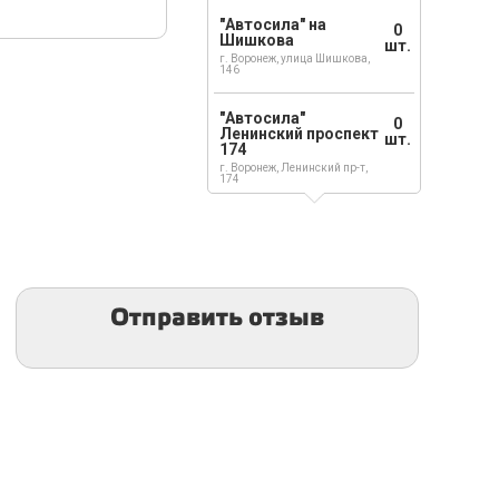
"Автосила" на
0
Шишкова
шт.
г. Воронеж, улица Шишкова,
146
"Автосила"
0
Ленинский проспект
шт.
174
г. Воронеж, Ленинский пр-т,
174
Отправить отзыв