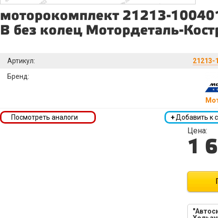
моторокомплект 21213-100401
B без колец Мотордеталь-Кос
Артикул:
21213-1
Бренд:
Мо
Посмотреть аналоги
+
Добавить к 
Цена:
1 
"Автоси
Хользу