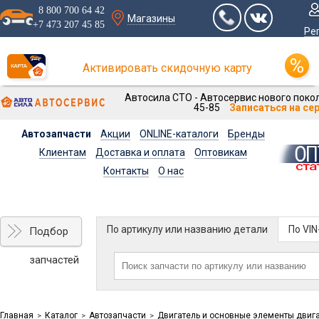
8 800 700 64 42
Магазины
+7 473 207 45 85
Ре
Активировать скидочную карту
Автосила СТО - Автосервис нового покол
45-85
Записаться на се
Автозапчасти
Акции
ONLINE-каталоги
Бренды
Клиентам
Доставка и оплата
Оптовикам
Контакты
О нас
По артикулу или названию детали
По VI
Подбор
запчастей
Главная
Каталог
Автозапчасти
Двигатель и основные элементы двиг
>
>
>