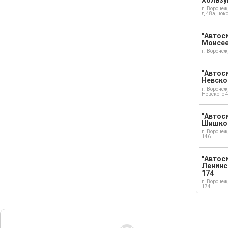
г. Воронеж
д.48а, цок
"Автоси
Моисе
г. Воронеж
"Автоси
Невско
г. Воронеж
Невского 
"Автоси
Шишко
г. Воронеж
146
"Автос
Ленинс
174
г. Воронеж
174