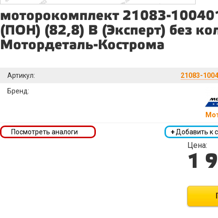
моторокомплект 21083-10040
(ПОН) (82,8) B (Эксперт) без ко
Мотордеталь-Кострома
Артикул:
21083-1004
Бренд:
Мо
Посмотреть аналоги
+
Добавить к 
Цена:
1 