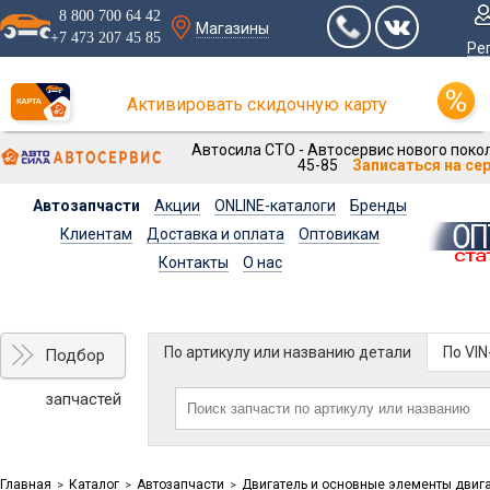
8 800 700 64 42
Магазины
+7 473 207 45 85
Ре
Активировать скидочную карту
Автосила СТО - Автосервис нового покол
45-85
Записаться на се
Автозапчасти
Акции
ONLINE-каталоги
Бренды
Клиентам
Доставка и оплата
Оптовикам
Контакты
О нас
По артикулу или названию детали
По VI
Подбор
запчастей
Главная
Каталог
Автозапчасти
Двигатель и основные элементы двиг
>
>
>