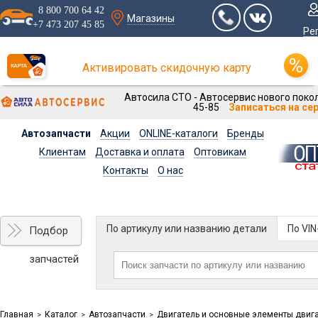
8 800 700 64 42
Магазины
+7 473 207 45 85
Ре
Активировать скидочную карту
Автосила СТО - Автосервис нового покол
45-85
Записаться на се
Автозапчасти
Акции
ONLINE-каталоги
Бренды
Клиентам
Доставка и оплата
Оптовикам
Контакты
О нас
По артикулу или названию детали
По VI
Подбор
запчастей
Главная
Каталог
Автозапчасти
Двигатель и основные элементы двиг
>
>
>