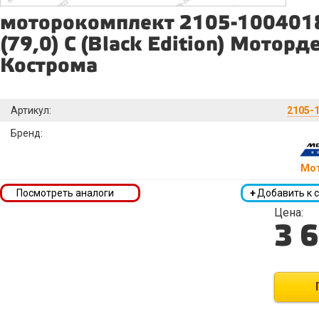
моторокомплект 2105-100401
(79,0) С (Black Edition) Моторд
Кострома
Артикул:
2105-1
Бренд:
Мо
Посмотреть аналоги
+
Добавить к 
Цена:
3 