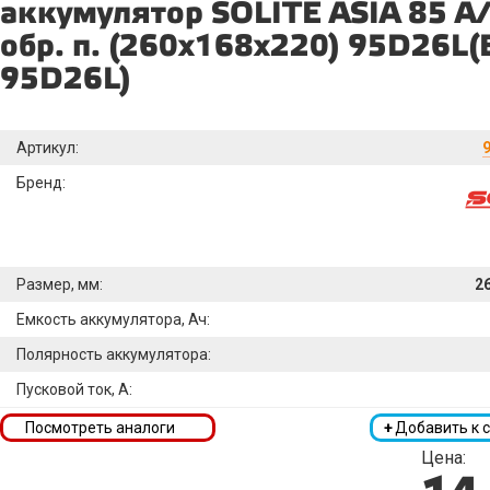
аккумулятор SOLITE ASIA 85 А
обр. п. (260х168х220) 95D26L(B
95D26L)
Артикул:
Бренд:
Размер, мм:
2
Емкость аккумулятора, Ач:
Полярность аккумулятора:
Пусковой ток, А:
Посмотреть аналоги
+
Добавить к 
Цена: