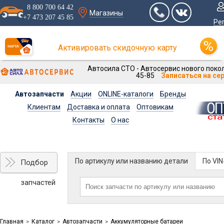
8 800 700 64 42
Магазины
+7 473 207 45 85
Ре
Активировать скидочную карту
Автосила СТО - Автосервис нового покол
45-85
Записаться на се
Автозапчасти
Акции
ONLINE-каталоги
Бренды
Клиентам
Доставка и оплата
Оптовикам
Контакты
О нас
По артикулу или названию детали
По VI
Подбор
запчастей
Главная
Каталог
Автозапчасти
Аккумуляторные батареи
>
>
>