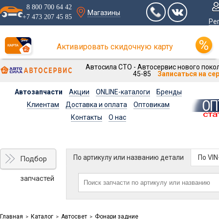
8 800 700 64 42
Магазины
+7 473 207 45 85
Ре
Активировать скидочную карту
Автосила СТО - Автосервис нового покол
45-85
Записаться на се
Автозапчасти
Акции
ONLINE-каталоги
Бренды
Клиентам
Доставка и оплата
Оптовикам
Контакты
О нас
По артикулу или названию детали
По VI
Подбор
запчастей
Главная
Каталог
Автосвет
Фонари задние
>
>
>