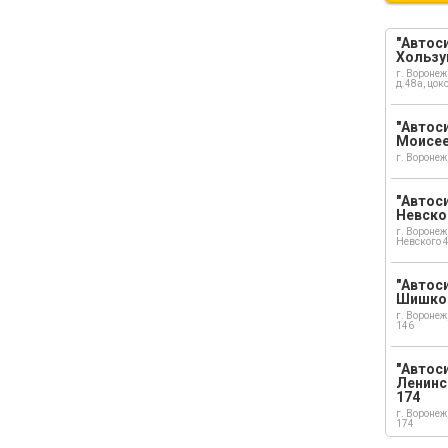
"Автоси
Хользу
г. Воронеж
д.48а, цок
"Автоси
Моисе
г. Воронеж
"Автоси
Невско
г. Воронеж
Невского 
"Автоси
Шишко
г. Воронеж
146
"Автос
Ленинс
174
г. Воронеж
174