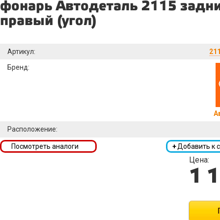
фонарь Автодеталь 2115 задн
правый (угол)
Артикул:
21
Бренд:
А
Расположение:
Посмотреть аналоги
+
Добавить к 
Цена:
1 