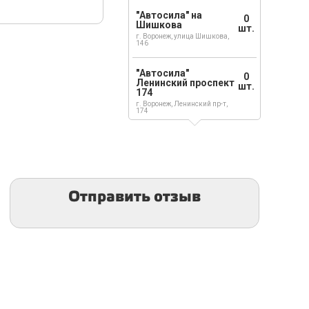
"Автосила" на
0
Шишкова
шт.
г. Воронеж, улица Шишкова,
146
"Автосила"
0
Ленинский проспект
шт.
174
г. Воронеж, Ленинский пр-т,
174
Отправить отзыв