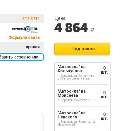
Цена:
217.3711
4 864
i
Формула света
правая
Под заказ
бавить к сравнению
"Автосила" на
0
Хользунова
шт.
г. Воронеж, ул. Хользунова,
д.48а, цокольный этаж
"Автосила" на
0
Моисеева
шт.
г. Воронеж, Моисеева, д. 10
"Автосила" на
0
Невского
шт.
г. Воронеж, ул. Владимира
Невского 46/1