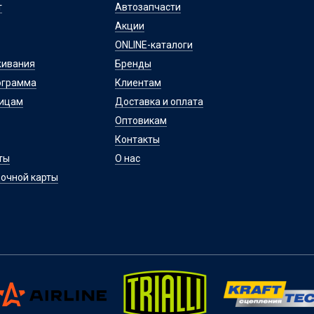
т
Автозапчасти
Акции
ONLINE-каталоги
живания
Бренды
ограмма
Клиентам
лицам
Доставка и оплата
Оптовикам
Контакты
ты
О нас
очной карты