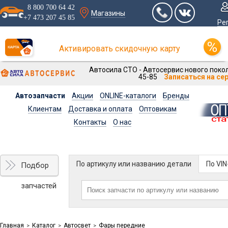
8 800 700 64 42
Магазины
+7 473 207 45 85
Ре
Активировать скидочную карту
Автосила СТО - Автосервис нового покол
45-85
Записаться на се
Автозапчасти
Акции
ONLINE-каталоги
Бренды
Клиентам
Доставка и оплата
Оптовикам
Контакты
О нас
По артикулу или названию детали
По VI
Подбор
запчастей
Главная
Каталог
Автосвет
Фары передние
>
>
>