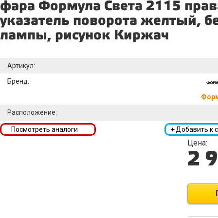
фара Формула Света 2115 прав
указатель поворота желтый, б
лампы, рисунок Киржач
Артикул:
Бренд:
Форм
Расположение:
Посмотреть аналоги
+
Добавить к 
Цена:
2 