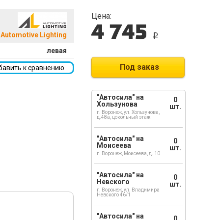
Цена:
4 745
Automotive Lighting
i
левая
Под заказ
бавить к сравнению
"Автосила" на
0
Хользунова
шт.
г. Воронеж, ул. Хользунова,
д.48а, цокольный этаж
"Автосила" на
0
Моисеева
шт.
г. Воронеж, Моисеева, д. 10
"Автосила" на
0
Невского
шт.
г. Воронеж, ул. Владимира
Невского 46/1
"Автосила" на
0