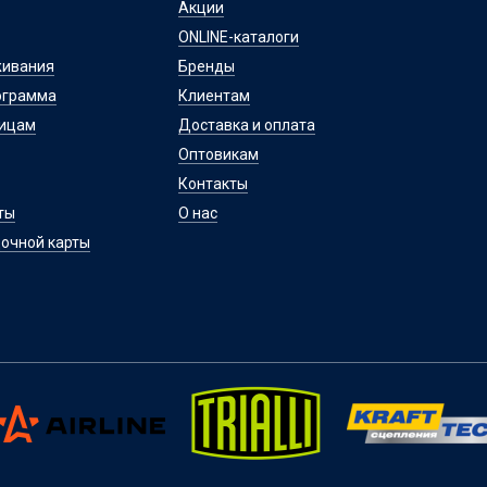
Акции
ONLINE-каталоги
живания
Бренды
ограмма
Клиентам
лицам
Доставка и оплата
Оптовикам
Контакты
ты
О нас
очной карты