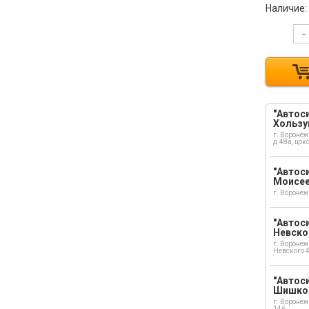
Наличие:
-
"Автоси
Хользу
г. Воронеж
д.48а, цок
"Автоси
Моисе
г. Воронеж
"Автоси
Невско
г. Воронеж
Невского 
"Автоси
Шишко
г. Воронеж
146