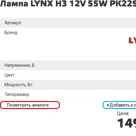
Лампа LYNX H3 12V 55W PK22
Артикул:
Бренд:
Напряжение, В:
Цвет:
Мощность, Вт:
Типоразмер:
Посмотреть аналоги
+
Добавить к 
Цена:
14