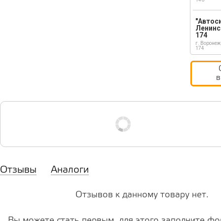
"Автос
Ленинс
174
г. Воронеж
174
в
Отзывы
Аналоги
Отзывов к данному товару нет.
Вы можете стать первым, для этого заполните фо