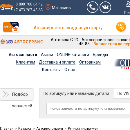
8 800 700 64 42
Магазины
+7 473 207 45 85
Ре
Активировать скидочную карту
Автосила СТО - Автосервис нового покол
45-85
Записаться на се
Автозапчасти
Акции
ONLINE-каталоги
Бренды
Клиентам
Доставка и оплата
Оптовикам
Контакты
О нас
По артикулу или названию детали
По VI
Подбор
запчастей
Главная
Каталог
Автоинструмент
Ручной инструмент
>
>
>