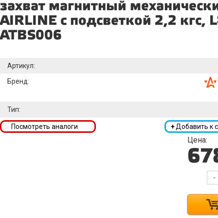
захват магнитный механическ
AIRLINE с подсветкой 2,2 кгс,
ATBS006
Артикул:
Бренд:
Тип:
Посмотреть аналоги
+
Добавить к 
Цена:
67
-