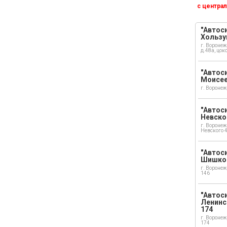
с централ
"Автоси
Хользу
г. Воронеж
д.48а, цок
"Автоси
Моисе
г. Воронеж
"Автоси
Невско
г. Воронеж
Невского 
"Автоси
Шишко
г. Воронеж
146
"Автос
Ленинс
174
г. Воронеж
174