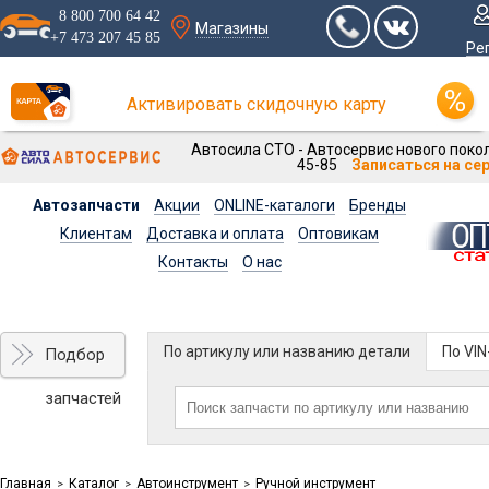
8 800 700 64 42
Магазины
+7 473 207 45 85
Ре
Активировать скидочную карту
Автосила СТО - Автосервис нового покол
45-85
Записаться на се
Автозапчасти
Акции
ONLINE-каталоги
Бренды
Клиентам
Доставка и оплата
Оптовикам
Контакты
О нас
По артикулу или названию детали
По VI
Подбор
запчастей
Главная
Каталог
Автоинструмент
Ручной инструмент
>
>
>