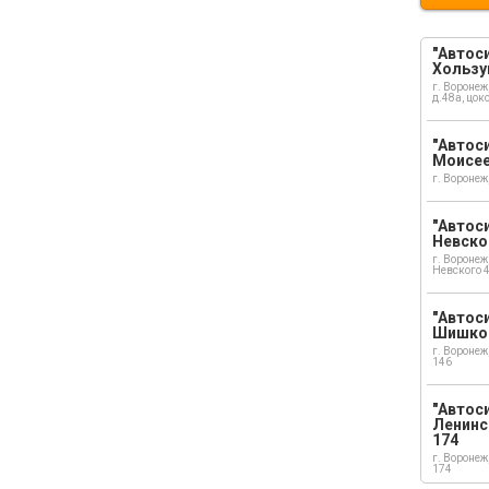
"Автоси
Хользу
г. Воронеж
д.48а, цок
"Автоси
Моисе
г. Воронеж
"Автоси
Невско
г. Воронеж
Невского 
"Автоси
Шишко
г. Воронеж
146
"Автос
Ленинс
174
г. Воронеж
174