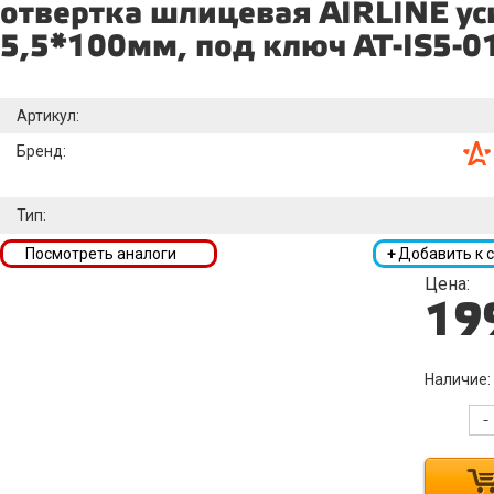
отвертка шлицевая AIRLINE ус
5,5*100мм, под ключ AT-IS5-0
Артикул:
Бренд:
Тип:
Посмотреть аналоги
+
Добавить к 
Цена:
19
Наличие:
-