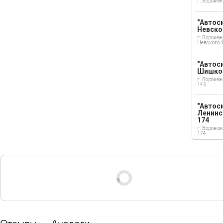
г. Воронеж
"Автоси
Невско
г. Воронеж
Невского 
"Автоси
Шишко
г. Воронеж
146
"Автос
Ленинс
174
г. Воронеж
174