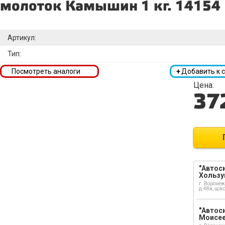
молоток Камышин 1 кг. 14154
Артикул:
Тип:
Посмотреть аналоги
+
Добавить к 
Цена:
37
"Автоси
Хользу
г. Воронеж
д.48а, цок
"Автоси
Моисе