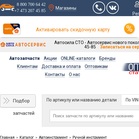
8 800 700 64 42
Магазины
+7 473 207 45 85
Ре
Активировать скидочную карту
Автосила СТО - Автосервис нового покол
45-85
Записаться на се
Автозапчасти
Акции
ONLINE-каталоги
Бренды
Клиентам
Доставка и оплата
Оптовикам
Контакты
О нас
По артикулу или названию детали
По VI
Подбор
запчастей
Главная
Каталог
Автоинструмент
Ручной инструмент
>
>
>