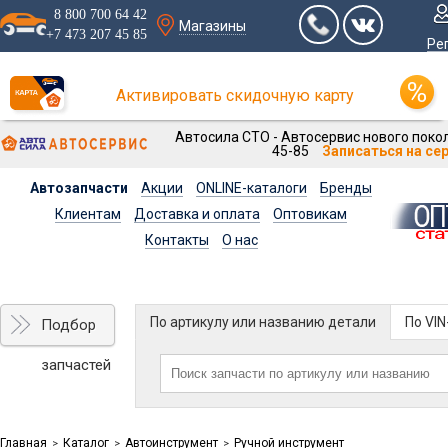
8 800 700 64 42
Магазины
+7 473 207 45 85
Ре
Активировать скидочную карту
Автосила СТО - Автосервис нового покол
45-85
Записаться на се
Автозапчасти
Акции
ONLINE-каталоги
Бренды
Клиентам
Доставка и оплата
Оптовикам
Контакты
О нас
По артикулу или названию детали
По VI
Подбор
запчастей
Главная
Каталог
Автоинструмент
Ручной инструмент
>
>
>