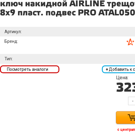
ключ накидной AIRLINE трещ
8х9 пласт. подвес PRO ATAL05
Артикул:
Бренд:
Тип:
Посмотреть аналоги
+
Добавить к 
Цена:
32
-
с централ