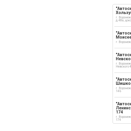
"Автоси
Хользу
г. Воронеж
д.48а, цок
"Автоси
Моисе
г. Воронеж
"Автоси
Невско
г. Воронеж
Невского 
"Автоси
Шишко
г. Воронеж
146
"Автос
Ленинс
174
г. Воронеж
174