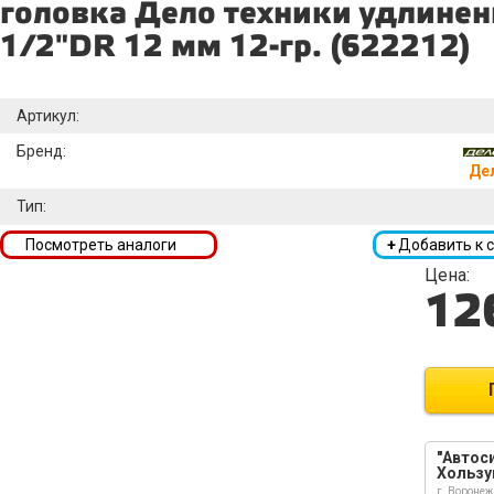
головка Дело техники удлинен
1/2"DR 12 мм 12-гр. (622212)
Артикул:
Бренд:
Де
Тип:
Посмотреть аналоги
+
Добавить к 
Цена:
12
"Автоси
Хользу
г. Воронеж