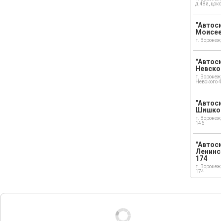
д.48а, цок
"Автоси
Моисе
г. Воронеж
"Автоси
Невско
г. Воронеж
Невского 
"Автоси
Шишко
г. Воронеж
146
"Автос
Ленинс
174
г. Воронеж
174