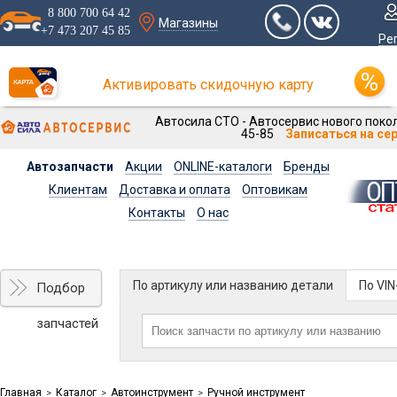
8 800 700 64 42
Магазины
+7 473 207 45 85
Ре
Активировать скидочную карту
Автосила СТО - Автосервис нового покол
45-85
Записаться на се
Автозапчасти
Акции
ONLINE-каталоги
Бренды
Клиентам
Доставка и оплата
Оптовикам
Контакты
О нас
По артикулу или названию детали
По VI
Подбор
запчастей
Главная
Каталог
Автоинструмент
Ручной инструмент
>
>
>