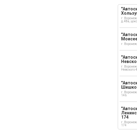
"Автоси
Хользу
г. Воронеж
д.48а, цок
"Автоси
Моисе
г. Воронеж
"Автоси
Невско
г. Воронеж
Невского 
"Автоси
Шишко
г. Воронеж
146
"Автос
Ленинс
174
г. Воронеж
174