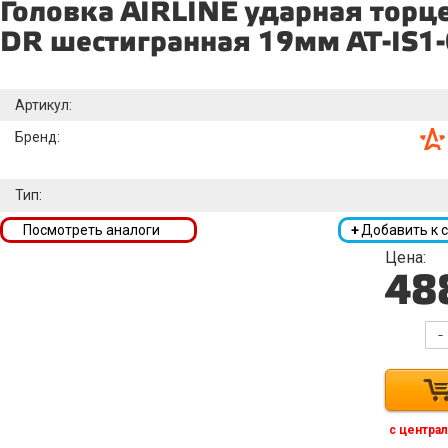
Головка AIRLINE ударная торц
DR шестигранная 19мм AT-IS1
Артикул:
Бренд:
Тип:
Посмотреть аналоги
+
Добавить к 
Цена:
48
-
с централ