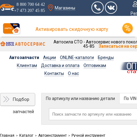
8 800 700 64 42
Магазины
+7 473 207 45 85
Ре
Активировать скидочную карту
Автосила СТО - Автосервис нового покол
45-85
Записаться на се
Автозапчасти
Акции
ONLINE-каталоги
Бренды
Клиентам
Доставка и оплата
Оптовикам
Контакты
О нас
По артикулу или названию детали
По VI
Подбор
запчастей
Главная
Каталог
Автоинструмент
Ручной инструмент
>
>
>