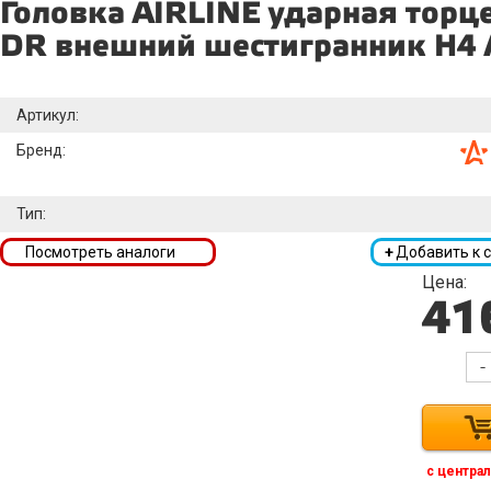
Головка AIRLINE ударная торц
DR внешний шестигранник H4
Артикул:
Бренд:
Тип:
Посмотреть аналоги
+
Добавить к 
Цена:
41
-
с централ