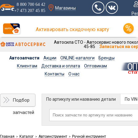
8 800 700 64 42
Магазины
+7 473 207 45 85
Ре
Активировать скидочную карту
Автосила СТО - Автосервис нового покол
45-85
Записаться на се
Автозапчасти
Акции
ONLINE-каталоги
Бренды
Клиентам
Доставка и оплата
Оптовикам
Контакты
О нас
По артикулу или названию детали
По VI
Подбор
запчастей
Главная
Каталог
Автоинструмент
Ручной инструмент
>
>
>