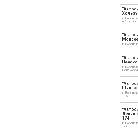
"Автоси
Хользу
г. Воронеж
д.48а, цок
"Автоси
Моисе
г. Воронеж
"Автоси
Невско
г. Воронеж
Невского 
"Автоси
Шишко
г. Воронеж
146
"Автос
Ленинс
174
г. Воронеж
174