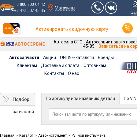
8 800 700 64 42
Магазины
+7 473 207 45 85
Ре
Активировать скидочную карту
Автосила СТО - Автосервис нового покол
45-85
Записаться на се
Автозапчасти
Акции
ONLINE-каталоги
Бренды
Клиентам
Доставка и оплата
Оптовикам
Контакты
О нас
По артикулу или названию детали
По VI
Подбор
запчастей
Главная
Каталог
Автоинструмент
Ручной инструмент
>
>
>