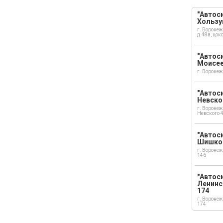
"Автоси
Хользу
г. Воронеж
д.48а, цок
"Автоси
Моисе
г. Воронеж
"Автоси
Невско
г. Воронеж
Невского 
"Автоси
Шишко
г. Воронеж
146
"Автос
Ленинс
174
г. Воронеж
174