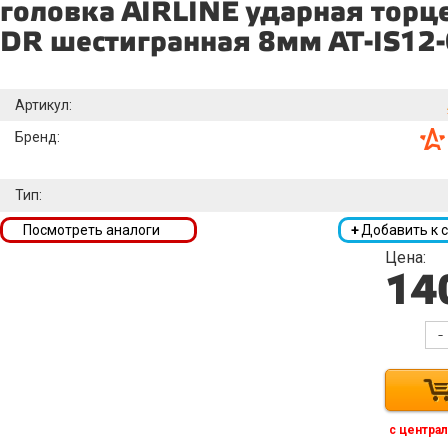
головка AIRLINE ударная торц
DR шестигранная 8мм AT-IS12
Артикул:
Бренд:
Тип:
Посмотреть аналоги
+
Добавить к 
Цена:
14
-
с централ