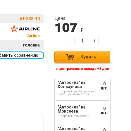
Цена:
AT-S38-10
107
i
Airline
-
+
головка
бавить к сравнению
Купить
с центрального склада +2 дня
"Автосила" на
0
Хользунова
шт.
г. Воронеж, ул. Хользунова,
д.48а, цокольный этаж
"Автосила" на
0
Моисеева
шт.
г. Воронеж, Моисеева, д. 10
"Автосила" на
0