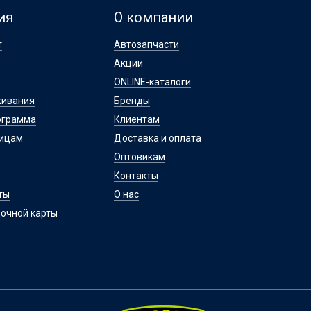
ия
О компании
т
Автозапчасти
Акции
ONLINE-каталоги
живания
Бренды
ограмма
Клиентам
лицам
Доставка и оплата
Оптовикам
Контакты
ты
О нас
очной карты