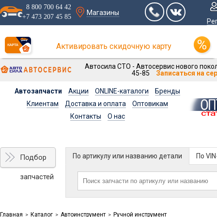
8 800 700 64 42
Магазины
+7 473 207 45 85
Ре
Активировать скидочную карту
Автосила СТО - Автосервис нового покол
45-85
Записаться на се
Автозапчасти
Акции
ONLINE-каталоги
Бренды
Клиентам
Доставка и оплата
Оптовикам
Контакты
О нас
По артикулу или названию детали
По VI
Подбор
запчастей
Главная
Каталог
Автоинструмент
Ручной инструмент
>
>
>