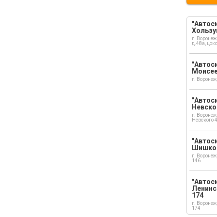
"Автоси
Хользу
г. Воронеж
д.48а, цок
"Автоси
Моисе
г. Воронеж
"Автоси
Невско
г. Воронеж
Невского 
"Автоси
Шишко
г. Воронеж
146
"Автос
Ленинс
174
г. Воронеж
174