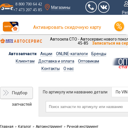
8 800 700 64 42
Магазины
+7 473 207 45 85
Ре
Активировать скидочную карту
Автосила СТО - Автосервис нового покол
45-85
Записаться на се
Автозапчасти
Акции
ONLINE-каталоги
Бренды
Клиентам
Доставка и оплата
Оптовикам
Контакты
О нас
По артикулу или названию детали
По VI
Подбор
запчастей
Главная
Каталог
Автоинструмент
Ручной инструмент
>
>
>