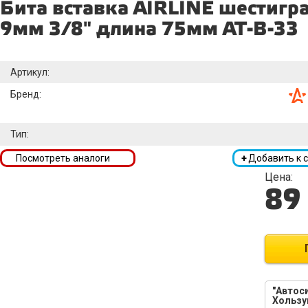
Бита вставка AIRLINE шестигр
9мм 3/8" длина 75мм AT-B-33
Артикул:
Бренд:
Тип:
Посмотреть аналоги
+
Добавить к 
Цена:
89
"Автоси
Хользу