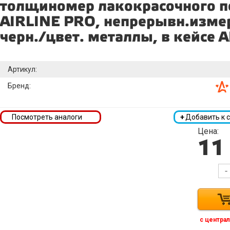
толщиномер лакокрасочного 
AIRLINE PRO, непрерывн.изме
черн./цвет. металлы, в кейсе
Артикул:
Бренд:
Посмотреть аналоги
+
Добавить к 
Цена:
11
-
с централ