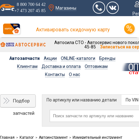
8 800 700 64 42
Магазины
+7 473 207 45 85
Ре
Активировать скидочную карту
Автосила СТО - Автосервис нового покол
45-85
Записаться на се
Автозапчасти
Акции
ONLINE-каталоги
Бренды
Клиентам
Доставка и оплата
Оптовикам
Контакты
О нас
По артикулу или названию детали
По VI
Подбор
запчастей
Главная
Каталог
Автоинструмент
Измерительный инструмент
>
>
>