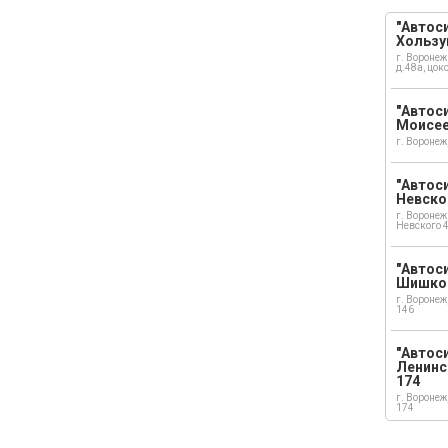
"Автоси
Хользу
г. Воронеж
д.48а, цок
"Автоси
Моисе
г. Воронеж
"Автоси
Невско
г. Воронеж
Невского 
"Автоси
Шишко
г. Воронеж
146
"Автос
Ленинс
174
г. Воронеж
174