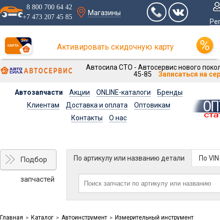
8 800 700 64 42
Магазины
+7 473 207 45 85
Ре
Активировать скидочную карту
Автосила СТО - Автосервис нового покол
45-85
Записаться на се
Автозапчасти
Акции
ONLINE-каталоги
Бренды
Клиентам
Доставка и оплата
Оптовикам
Контакты
О нас
По артикулу или названию детали
По VI
Подбор
запчастей
Главная
Каталог
Автоинструмент
Измерительный инструмент
>
>
>