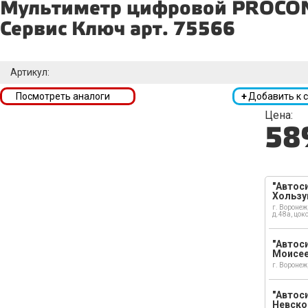
Мультиметр цифровой PROCO
Сервис Ключ арт. 75566
Артикул:
Посмотреть аналоги
+
Добавить к 
Цена:
58
"Автоси
Хользу
г. Воронеж
д.48а, цок
"Автоси
Моисе
г. Воронеж
"Автоси
Невско