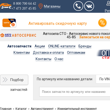
8 800 700 64 42
Магазины
+7 473 207 45 85
Ре
Активировать скидочную карту
Автосила СТО - Автосервис нового покол
45-85
Записаться на се
Автозапчасти
Акции
ONLINE-каталоги
Бренды
Клиентам
Доставка и оплата
Оптовикам
Контакты
О нас
По артикулу или названию детали
По VI
Подбор
запчастей
Главная
Каталог
Автоинструмент
Измерительный инструмент
>
>
>