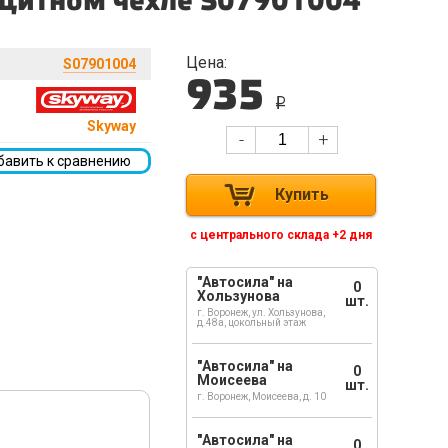
ащитном чехле S07901004
Цена:
S07901004
935
i
Skyway
-
+
бавить к сравнению
Купить
с центрального склада +2 дня
"Автосила" на
0
Хользунова
шт.
г. Воронеж, ул. Хользунова,
д.48а, цокольный этаж
"Автосила" на
0
Моисеева
шт.
г. Воронеж, Моисеева, д. 10
"Автосила" на
0