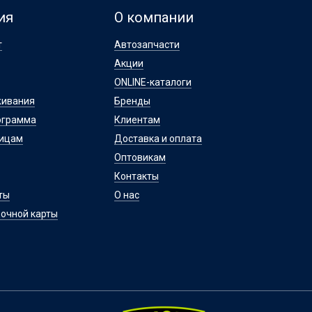
ия
О компании
т
Автозапчасти
Акции
ONLINE-каталоги
живания
Бренды
ограмма
Клиентам
лицам
Доставка и оплата
Оптовикам
Контакты
ты
О нас
очной карты