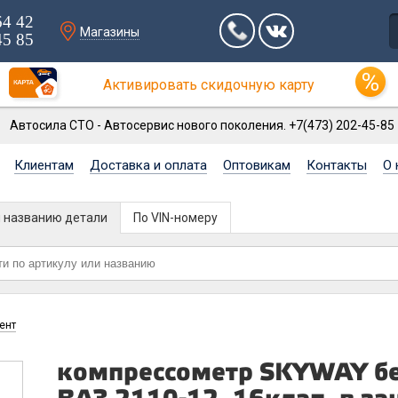
64 42
Магазины
45 85
Активировать скидочную карту
Автосила СТО - Автосервис нового поколения. +7(473) 202-45-85
Клиентам
Доставка и оплата
Оптовикам
Контакты
О 
и названию детали
По VIN-номеру
ент
компрессометр SKYWAY б