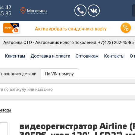
64 42
Магазины
45 85
Активировать скидочную карту
Автосила СТО - Автосервис нового поколения. +7(473) 202-45-85
Клиентам
Доставка и оплата
Оптовикам
Контакты
О 
и названию детали
По VIN-номеру
раторы
видеорегистратор Airline (