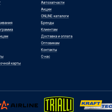
т
Автозапчасти
Акции
ONLINE-каталоги
живания
Бренды
ограмма
Клиентам
лицам
Доставка и оплата
Оптовикам
Контакты
ты
О нас
очной карты