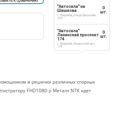
бавить к сравнению
"Автосила" на
0
Шишкова
шт.
г. Воронеж, улица Шишкова,
146
"Автосила"
0
Ленинский проспект
шт.
174
г. Воронеж, Ленинский пр-т,
174
 помощником в решении различных спорных
регистратору FHD1080 p Металл NTK идет