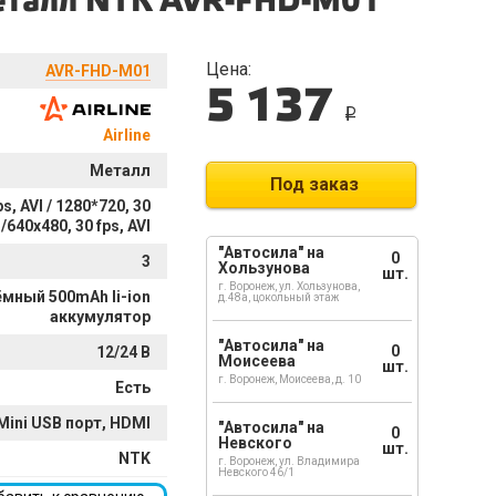
 металл NTK AVR-FHD-M01
Цена:
AVR-FHD-M01
5 137
i
Airline
Металл
Под заказ
s, AVI / 1280*720, 30
 /640х480, 30 fps, AVI
"Автосила" на
0
3
Хользунова
шт.
г. Воронеж, ул. Хользунова,
мный 500mAh li-ion
д.48а, цокольный этаж
аккумулятор
"Автосила" на
0
12/24 В
Моисеева
шт.
г. Воронеж, Моисеева, д. 10
Есть
Mini USB порт, HDMI
"Автосила" на
0
Невского
шт.
NTK
г. Воронеж, ул. Владимира
Невского 46/1