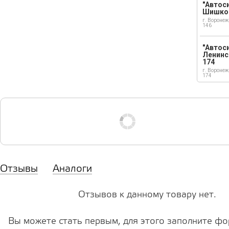
"Автоси
Шишко
г. Воронеж
146
"Автос
Ленинс
174
г. Воронеж
174
Отзывы
Аналоги
Отзывов к данному товару нет.
Вы можете стать первым, для этого заполните фо