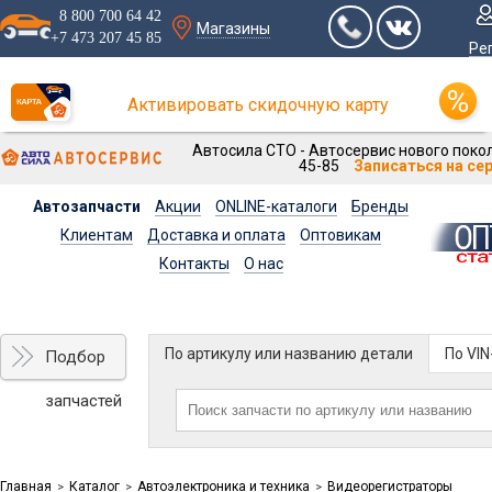
8 800 700 64 42
Магазины
+7 473 207 45 85
Ре
Активировать скидочную карту
Автосила СТО - Автосервис нового покол
45-85
Записаться на се
Автозапчасти
Акции
ONLINE-каталоги
Бренды
Клиентам
Доставка и оплата
Оптовикам
Контакты
О нас
По артикулу или названию детали
По VI
Подбор
запчастей
Главная
Каталог
Автоэлектроника и техника
Видеорегистраторы
>
>
>